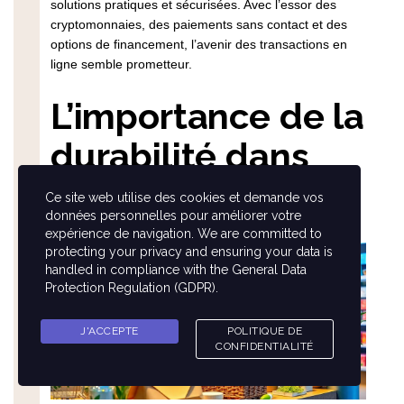
solutions pratiques et sécurisées. Avec l’essor des
cryptomonnaies, des paiements sans contact et des
options de financement, l’avenir des transactions en
ligne semble prometteur.
L’importance de la
durabilité dans
l’e-commerce
Ce site web utilise des cookies et demande vos
données personnelles pour améliorer votre
expérience de navigation. We are committed to
protecting your privacy and ensuring your data is
handled in compliance with the
General Data
Protection Regulation (GDPR)
.
J'ACCEPTE
POLITIQUE DE
CONFIDENTIALITÉ